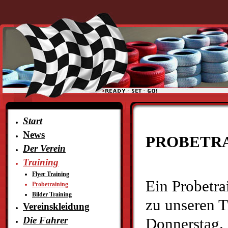
Start
News
PROBETR
Der Verein
Training
Flyer Training
Ein Probetrai
Probetraining
Bilder Training
zu unseren T
Vereinskleidung
Die Fahrer
Donnerstag.