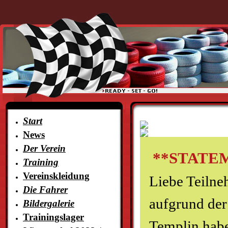
Start
News
Der Verein
**STATEME
Training
Vereinskleidung
Liebe Teilne
Die Fahrer
aufgrund der
Bildergalerie
Trainingslager
Templin habe