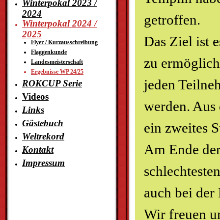
Winterpokal 2023 /
2024
getroffen.
Winterpokal 2024 /
2025
Das Ziel ist 
Flyer / Kurzausschreibung
Flaggenkunde
zu ermöglich
Landesmeisterschaft
Ergebnisse WP 24/25
jeden Teilne
ROKCUP Serie
Videos
werden. Aus 
Links
Gästebuch
ein zweites 
Weltrekord
Am Ende der 
Kontakt
Impressum
schlechteste
auch bei der
Wir freuen u